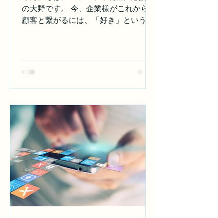
うと関係ありません。食品でも、ITで
しませんか？
の大野です。 今、企業様がこれからの
も、製造業でも、アパレルでも、サー
顧客と繋がるには、「好き」という感
ビス業でも。サブカルマーケテ
情に寄り添ったマーケティングが必要
不可欠です。SNSがあらゆる情報を拡
散し、“推し活”や“体験型イベント”が
消費の起点となっている今、見逃せな
い現象があります。それがサブカルイ
ベントです。 今回は、私たちがなぜ
BtoC企業様に“サブカルイベント”を提
案するのか、その理由と可能性を語ら
せてください！ 【1】商品ではなく“体
験＝シーン”が売れる時代。 今の消費
者は、ただ「モノを買う」のではな
く、「共感できるストーリー」や「推
しとつながる場」すなわち「コト」を
求めています。 マツモト印刷宣伝応援
課が提案するサブカルイベントには、
✔好きなキャラクターと一緒に楽しむ