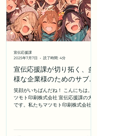
取り組みは、顧客からの信頼を得るだ
けでなく、従業員のエンゲージメント
向上にも繋がります。この三位一体の
バランスこそが、持続可能なビジネス
を築くための強力な基盤となるので
す。 2. 「汗をかけ、知恵を出せ」―足
で稼ぐ信頼構築 デジタル化が進む現代
宣伝応援課
だからこそ、近江商人が各地を巡って
2025年7月7日
読了時間: 4分
信頼を築いたように、地道な顧客との
宣伝応援課が切り拓く、多
対話が重要になります。SNS上での丁
様な企業様のためのサブカ
寧なコミュニケーションや、顧客一人
ひとりの声に真摯に耳を傾けるアンケ
ルマーケティング支援のす
笑顔がいちばんだね！ こんにちは。マ
ート、さらにはオフラインでの交流会
すめ。
ツモト印刷株式会社 宣伝応援課の大野
を開催するなど、直接的な接点を増や
です。私たちマツモト印刷株式会社 宣
すことで、顧客は「企業」ではな
伝応援課は、印刷物の制作にとどまら
ず、サブカルチャーの深い理解と熱量
を武器に、あらゆる企業のマーケティ
ング戦略を新たな次元へ押し上げてい