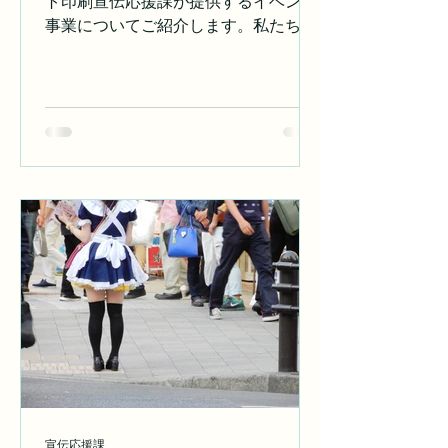
ト印刷宣伝応援課が提供するイベント
最適なオファーを提供することで、再
事業についてご紹介します。私たちの
度の購入を促進します。 3.
目指すべき事柄や、どのようにして皆
さんのイベントを成功に導くかについ
て詳しくお伝えします。 イベント事業
の骨子 マツモト印刷宣伝応援課では、
イベントの企画から運営までを一貫し
てサポートしています。以下は、私た
ちが提供する主なサービスの骨子で
す。 1.企画立案：お客様のニーズに合
わせたオリジナルのイベント企画を提
案します。ターゲット層や目的に応じ
た最適なプランを作成し、成功への第
一歩を踏み出します。 2.デザインと印
刷：イベントに必要なポスター、フラ
イヤー、パンフレットなどのデザイン
と印刷を行います。高品質な印刷物
で、イベントの魅力を最大限に引き出
します。 3.プロモーション：SNSやウ
宣伝応援課