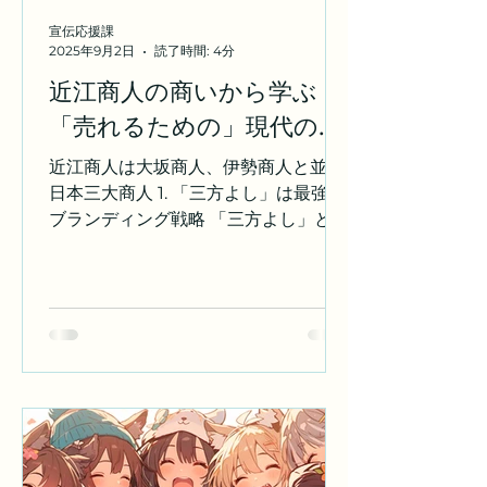
宣伝応援課
2025年9月2日
読了時間: 4分
近江商人の商いから学ぶ
「売れるための」現代のビ
ジネスヒント
近江商人は大坂商人、伊勢商人と並ぶ
日本三大商人 1. 「三方よし」は最強の
ブランディング戦略 「三方よし」と
は、「売り手よし」「買い手よし」
「世間よし」という、近江商人の商売
哲学です。これは単なる美しい言葉で
はありません。顧客が満足するのはも
ちろん、従業員が誇りを持って働ける
環境を整え、さらに事業を通して社会
に貢献することで、企業としてのブラ
ンド価値を高めることができます。た
とえば、地域に根差した商品開発や、
売上の一部を社会貢献活動に寄付する