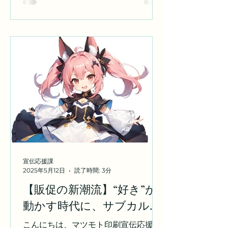
ます。 「サブカルマーケティング」と
いう言葉を聞いて、多くの方は「オタ
ク趣味の限られた世界」「一部の若者
向けの施策」と思うかもしれません。
確かに、サブカルチャーはかつてはマ
イナーな趣味の集合体でした。しか
し、時代は変わりました。今やアニ
メ、ゲーム、マンガ、コスプレ、
VTuberなどのサブカル文化は、巨大
な市場と熱狂的なファン層を形成し、
消費動向にも大きな影響を与える社会
現象に成長しています。 さあ、私たち
マツモト印刷株式会社 宣伝応援課と一
宣伝応援課
緒に新たな売り上げ獲得・告知集客の
2025年5月12日
読了時間: 3分
プロジェクトを始めていきましょう！
【販促の新潮流】“好き”が
サブカルは、もう「趣味」じゃない。
動かす時代に、サブカルイ
ビジネスの核になる。 これを読んでい
るあなたの会社が、どんな業種であろ
ベントという熱狂を味方に
こんにちは、マツモト印刷宣伝応援課