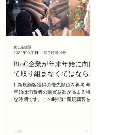
とで、より親近感を持たせ、顧客との
絆を深めることができます。それで
は、どのように実践すれば良いのでし
ょうか？ 1. ブランドストーリーをSNS
で伝える まず、SNSでブランドのスト
ーリーを伝えることが、ロイヤルティ
を高める大きな第一歩です。単に商品
宣伝応援課
情報を発信するだけではなく、なぜそ
2024年10月1日
読了時間: 4分
の商品を作ったのか、どのような思い
BtoC企業が年末年始に向け
を込めているのか、ブランドの歴史や
て取り組まなくてはならな
背景を共有することで、お客様は感情
的なつながりを感じやすくなります。
い条件と新たな販売促進の
1. 新規顧客獲得の優先順位を再考 年末
例えば、マツモト印刷では、環境に優
内容とは？
年始は消費者の購買意欲が高まる特別
しい印刷技術を取り入れているという
な時期です。この時期に新規顧客を獲
背景があります。これ
得するためには、ターゲット層に響く
キャンペーンや特典を提供することが
重要です。例えば、初回購入者限定の
割引や、友人紹介プログラムを導入す