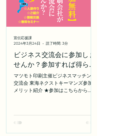
の価値観や興味を共有する人々（ヲタ
ク）で構成されています。 これらのヲ
タクをターゲットの生活感と消費行動
を理解することで、訴求内容を絞り込
め、効果的なマーケティングを展開す
宣伝応援課
ることができます。 サブカルチャーの
2024年3月24日
読了時間: 3分
広告利用を考える！ 上記のサブカル文
ビジネス交流会に参加しま
化の理解やターゲットの想定によりサ
せんか？参加すれば得られ
ブカルチャーの要素を広告に取り入れ
ることが出来ます、サブカル文化それ
る新たな価値を提供いたし
マツモト印刷主催ビジネスマッチング
ぞれのターゲットとなるコミュニティ
ます！
交流会 東海ネクストキーマンズ参加の
に対する共感や葛藤、崇拝等の感情を
メリット紹介 ★参加はこちらから
生み出すことで消費への...
→【東海ネクストキーマンズ参加】 1.
新しいビジネスチャンスの発見 マツモ
ト印刷主催ビジネスマッチング交流会
「東海ネクストキーマンズ」は、異な
る業界や分野の企業が集まる場です。
ここでは、新しいアイデアや提携の可