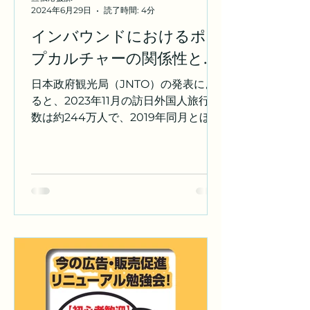
ェブサイトを活用した効果的なプロモ
2024年6月29日
読了時間: 4分
ーション戦略を立て、集客力を高めま
インバウンドにおけるポッ
す。デジタルマーケティングの専門知
プカルチャーの関係性と取
識を駆使して、イベントの認知度を向
上させます。 4.運営サポート：イベン
り組みが面白い！
日本政府観光局（JNTO）の発表によ
ト当日の運営サポートもお任せくださ
ると、2023年11月の訪日外国人旅行者
い。スタッフの配置や進行管理など、
数は約244万人で、2019年同月とほぼ
スムーズな運営を実現しま
同数となり、新型コロナウイルス感染
症拡大前の水準まで回復しています1。
円安の影響もあり、日本が「お得な」
旅行先として注目されています。 日本
へのインバウンド観光とポップカルチ
ャーの関係は非常に密接で、多くの観
光客が日本のアニメ、マンガ、ゲーム
などのポップカルチャーに魅了されて
訪れています。 今日はマツモト印刷宣
伝応援課が調べた具体的な事例やトレ
ンドを紹介します！ アニメツーリズム