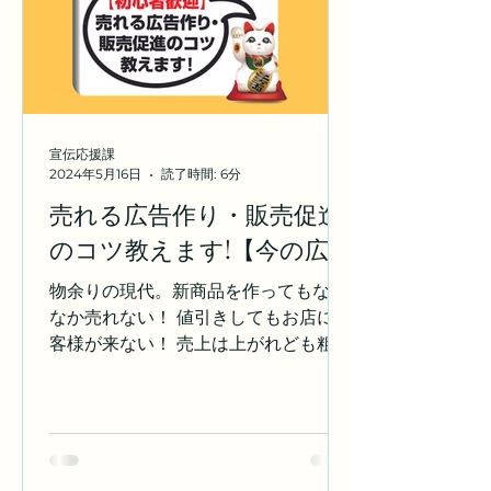
と聖地巡礼 アニメやマンガの舞台とな
った場所を訪れる「聖地巡礼」は、特
に人気のある観光活動です。例えば、
『君の名は。』の舞台となった岐阜県
飛騨市や、『ラブライブ！』の舞台で
ある静岡県沼津市などが有名です。こ
宣伝応援課
れらの場所は、作品のファンが訪れる
2024年5月16日
読了時間: 6分
ことで地域経済にも貢献しています。
売れる広告作り・販売促進
ホテルとアニメ/キャラクターのコラボ
のコツ教えます!【今の広
レーション 近年、アニメやキャラクタ
ーとコラボレーションしたホテルが増
告・販売促進リニューアル
物余りの現代。新商品を作ってもなか
えています。例えば、スーパーホテル
勉強会】開催！
なか売れない！ 値引きしてもお店にお
は『進撃の巨人』とコラボした宿泊プ
客様が来ない！ 売上は上がれども粗利
ランを提供し
が全然取れない！ 従業員教育が全くわ
からない！ 効果のある印刷物が作れな
い！など 現代の物余りの状況は、多く
のビジネスオーナーにとって大きな課
題です。 新商品を開発し、市場に投入