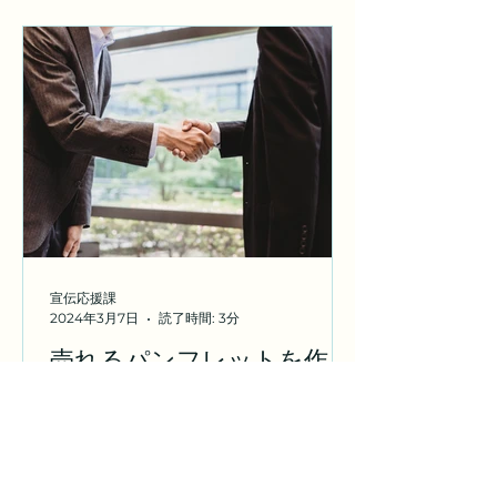
能性を探ることができます。例えば、
ある企業が開発した技術が別の参加者
の業界で応用できるかもしれません。
新しい業種を採用することであらたな
顧客創造につながるかもしれません。
このような交流を通じて、予期せぬビ
ジネスチャンスを発見することが可能
です。また、新規事業のアイデアを得
ることもでき、企業の成長に直結する
重要な機会となります。 2.貴重な情報
の共有 参加者皆さんの市場のトレンド
宣伝応援課
や業界の動向は日々変化しています。
2024年3月7日
読了時間: 3分
「東海ネクストキーマンズ」では、最
売れるパンフレットを作る
新の情報を他の参加者と共有すること
コツとは？
ができます。これにより、自社のビジ
ネス戦略を見直したり、新たな市場ニ
新規で売上を取りに行くために営業案
ーズに応える製品開発を行うための洞
内は必要不可欠です。 マツモト印刷宣
察を得ることができます。情報はビジ
伝応援課では「営業」に特化したパン