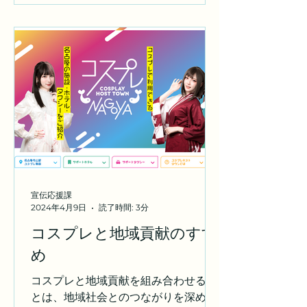
しても、消費者の注意を引くことが難
しくなっています。 値引きを行って
も、それが必ずしもお客様の来店につ
ながるわけではありません。 売上は増
えるかもしれませんが、利益率が低い
ため、経営の持続可能性に影響を与え
ます。 昔ほど商売が簡単ではなくなっ
てきました。 それはインターネット前
と後ではかなり違いが出てきていま
す。 ライバルが増え、誰もが価格順や
評価順で並べ替え検索ができ、 ２〜
３，０００円くらいの商品はスマホの
宣伝応援課
画像だけで注文してしまう。 気に入ら
2024年4月9日
読了時間: 3分
ない商品でもフリマアプリですぐ売っ
コスプレと地域貢献のすす
てしまう。 「考えて行動出来るお客
め
様」がどんどん増えて言っているから
です。 このような状況は、多くの小売
コスプレと地域貢献を組み合わせるこ
業者が直面している難題です。 値引き
とは、地域社会とのつながりを深め、
は一時的な売上増加にはつながるかも