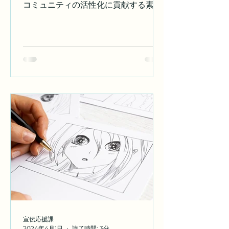
コミュニティの活性化に貢献する素晴
しれませんが、..
らしい方法です。 名古屋市を日本一コ
スプレの楽しめる街に！をテーマに河
村たかし現名古屋市長は、平成29年8
月3日に「コスプレホストタウン」の
宣言を行いました。 コスプレ活動を日
本一楽しめる街として、様々なおもて
なしを実施するというものです。 この
宣言以降、名古屋市ではコスプレ活動
を快適に行うための環境整備や、情報
発信などがより積極的に行われるよう
になりました。 我々マツモト印刷も本
年度【名古屋市観光文化交流局観光推
進課プロジェクト】 名古屋コスプレホ
ストタウンPR隊の応援をさせていた
だくこととなりました！ コスプレホス
トタウンPR隊は、コスプレホストタ
ウンの精神を広く市民にPRするとと
宣伝応援課
もに、コスプレ文化の普及促進と名古
2024年4月1日
読了時間: 3分