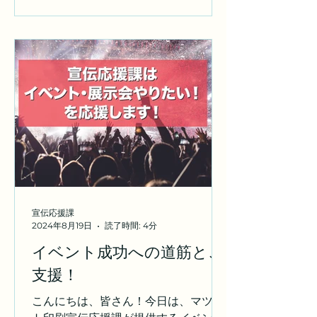
ることで、新しい顧客を引き込むこと
ができます。また、SNSやオンライン
広告を活用して、ブランドの認知度を
高めることも効果的です。新規顧客を
獲得することで、将来的なリピーター
を増やす基盤を築くことができます。
2. お得意様維持、浮気客育成優先 既存
顧客は企業にとって非常に重要な資産
です。年末年始には、特別なオファー
やロイヤルティプログラムを強化する
ことで、お得意様の満足度を高めるこ
とができます。例えば、特定商品ポイ
ント倍増キャンペーンや、こだわりの
宣伝応援課
限定商品の先行販売や会員価格販売な
2024年8月19日
読了時間: 4分
ど、特別感を演出する施策が有効で
イベント成功への道筋とご
す。また、浮気客をリピーターに育て
支援！
るためには、パーソナライズされたコ
ミュニケーションが鍵となります。顧
こんにちは、皆さん！今日は、マツモ
客の購買履歴や嗜好を分析し、個別に