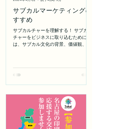
屋の魅力向上・発信に寄与するため、
サブカルマーケティングの
様々な市の事業、およびPR隊に出演
すすめ
依頼のあった事業に参加し、魅力的な
コスプレを通して、 1. 名古屋がコスプ
サブカルチャーを理解する！ サブカル
レしやすい街を目指していること 2. コ
チャーをビジネスに取り込むために
スプレは名古屋の魅力の一つであるこ
は、サブカル文化の背景、価値観、タ
と 3..
ーゲット行動パターンを理解すること
が重要かつ導入部分となります。 サブ
カル文化の理解で、ターゲットとなる
コミュニティ（マンガ、アニメ、特
撮、アニソン、コスプレ、痛車、同人
誌、同人音楽等）に対する最適なメッ
セージや販促内容を構築することがで
きます。 サブカルチャーのターゲット
を想定する！ サブカルチャーのコミュ
ニティは、マンガ、アニメ、特撮、ア
ニソン、コスプレ、 痛車、同人誌、同
人音楽等など様々です。それらは特定