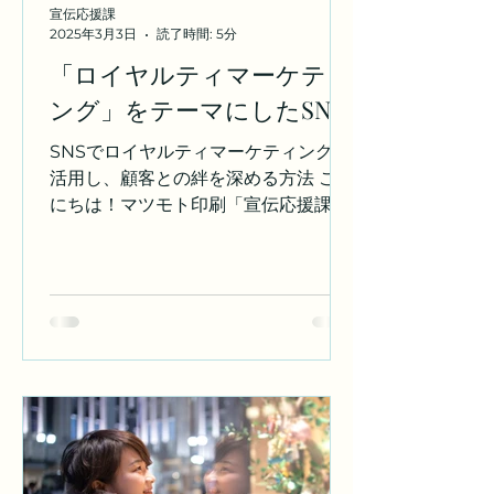
✔現場の臨場感をSNSでサブカルを取
宣伝応援課
り入れた拡散✔日常を忘れて没入でき
2025年3月3日
読了時間: 5分
る非日常体験などといった、「五感と
「ロイヤルティマーケティ
感情に訴える力」があります。 この体
ング」をテーマにしたSNS
験の中に自社の商品やブランドを自然
に組み込むことで、ただの宣伝ではな
活用法
SNSでロイヤルティマーケティングを
く“推したくなる商品”へと昇華できま
活用し、顧客との絆を深める方法 こん
す。 【2】推し活 × 消費行動＝最強の
にちは！マツモト印刷「宣伝応援課」
購買モチベ
です。今回は「ロイヤルティマーケテ
ィング」をSNSでどのように活用でき
るかについて、具体的な方法をお伝え
します。 ロイヤルティマーケティング
とは、顧客の忠誠心を育み、ブランド
に対する長期的な関係を築くための戦
略です。単に売上を上げるだけではな
く、顧客が繰り返し自社の商品やサー
ビスを選んでくれるように仕掛けてい
くことがポイントです。SNSを使うこ