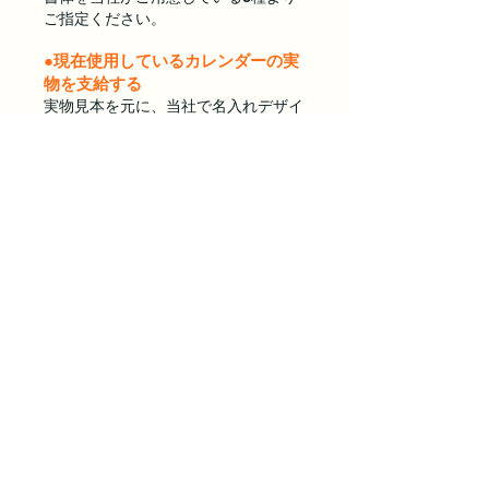
ご指定ください。
●現在使用しているカレンダーの実
物を支給する
実物見本を元に、当社で名入れデザイ
ンを作成いたします。ご使用の書体に
対応できない場合、似た書体での作成
となりますのでご了承ください。
●Office系アプリケーション
（Excel・Wordなど）にて原稿を
入力する
ご入力いただいたテキストデータを元
に、名入れ印刷寸法に入るよう当社で
バランスを調整させていただきます。
ExcelやWordのデータ上で使用した
書体は、ご入稿時に文字化けする可能
性があるため、当社がご用意している
書体3種よりご指定ください。
●完全データを支給する(Adobe
Illustrator)