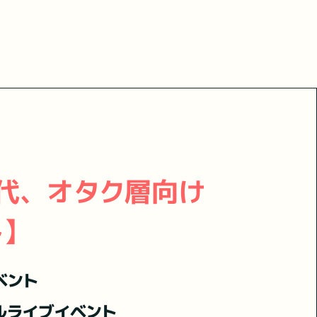
世代、オタク層向け
】
ベント
ルライブイベント