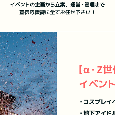
イベントの企画から立案、運営・管理まで
宣伝応援課に
全てお任せ下さい！
【α・Z
イベント
・コスプレイ
・地下アイド