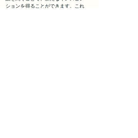
ションを得ることができます。これ
は、自社のビジネスに新しい視点をも
たらし、チームのモチベーションを高
める効果があります。また、他の参加
者との交流から得られるエネルギー
は、日々の業務に活力を与えます。切
磋琢磨出来る仲間が見つかるのが「東
海ネクストキーマンズ」なんです。
★参加はこちらから→
【東海ネクスト
キーマンズ参加】
ビジネスマッチング交流会「東海
ネクストキーマンズ」は参加する
ことの重要性と参加すれば得られ
る新たな価値を提供いたします。
参加者全員の皆さんにとって有益