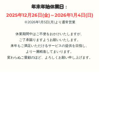
：
年末年始休業日
2025年12月26日(金)～2026年1月4日(日)
※2026年1月5日(月)より通常営業
休業期間中はご不便をおかけいたしますが、
ご了承賜りますようお願いいたします。
来年もご満足いただけるサービスの提供を目指し、
より一層精進してまいります。
変わらぬご愛顧のほど、よろしくお願い申し上げます。
〒453-0856 愛知県名古屋市中村区並木1-301​
​TEL 052－411－4863 FAX 052－413－0648
お気軽にご相談・お問い合わせください！